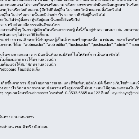
ชื่อและหลอกลวง ไม่ว่าจะเป็นทางข้อความ หรือทางภาพ หากฝ่าฝืนจะผิดกฎหมายใ
าญใจ หรือก่อเกิดความรู้สึกไม่ดีต่อผู้อื่น ไม่ว่าจะเกิดด้วยความตั้งใจหรือไม่
้อื่น ไม่ว่าข้อความนั้นจะมีว่าอย่างไร จะกล่าวถึงชื่อผู้อื่นหรือไม่
กัน ไม่ว่าผู้ตั้งกระทู้หรือผู้ตอบนั้นจะตั้งใจหรือไม่
าจาร หรือขัดต่อศีลธรรมอันดีของไทย
อข้อความที่ซ้ำๆ ในกระทู้เดียวกันหรือหลายกระทู้ ทั้งนี้ขึ้นอยู่กับความเหมาะสม เจตนาข
พนันต่างๆ ไม่ว่าจะวิธีใดก็ตาม
ารถสร้างความเสียหายให้กับบุคคลผู้เป็นเจ้าของหรือบุคคลที่สาม เช่นหมายเลขโทรศัพท์
ระบบ ได้แก่ "webmaster", "web editor", "hostmaster", "postmaster", "admin", "membe
ในทางลามกอนาจาร มิฉะนั้นทีมงานมีสิทธิ์ ไม่ให้สิทธิ์การเป็นสมาชิกได้
ไม่ต้องบอกกล่าวให้ทราบล่วงหน้า
ไม่ต้องแจ้งให้สมาชิกทราบล่วงหน้า
ebboard โดยมิต้องแจ้ง
้ เกิดขึ้นจากการเขียนโดยสาธารณชน และตีพิมพ์แบบอัตโนมัติ ซึ่งทางเว็บไซต์ฯ และที
อย่างไรก็ตาม หากท่านพบข้อความ หรือรูปภาพที่ไม่เหมาะสม ได้ถูกเผยแพร่ลงในเว็บไซต
 กรุณาแจ้งมาที่ webmaster โทรศัพท์ 0-3533-5665 ต่อ 122 อีเมล์ : ayutthaya@moi.g
ไปในทาง ลามกอนาจาร
ความสับสน เช่น ตัวจริง ตัวปลอม