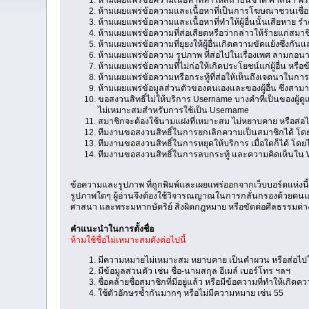
ห้ามเผยแพร่ข้อความและเนื้อหาที่เป็นการโฆษณาชวนเ
ห้ามเผยแพร่ข้อความและเนื้อหาที่ทำให้ผู้อื่นนั้นเสียหาย รำค
ห้ามเผยแพร่ข้อความที่ส่อเสียดหรือว่ากล่าวให้ร้ายแก่สมาชิกผู
ห้ามเผยแพร่ข้อความที่ยุยงให้ผู้อื่นเกิดความขัดแย้งซึ่งกันและ
ห้ามเผยแพร่ข้อความ รูปภาพ ที่ส่อไปในเรื่องเพศ ลามกอน
ห้ามเผยแพร่ข้อความที่ไม่ก่อให้เกิดประโยชน์แก่ผู้อื่น หรื
ห้ามเผยแพร่ข้อความหรือกระทู้ที่ส่อให้เห็นถึงเจตนาในการ
ห้ามเผยแพร่ข้อมูลส่วนตัวของตนเองและของผู้อื่น ซึ่งสาม
ขอสงวนสิทธิ์ไม่ให้บริการ Username บางคำที่เป็นของผู้ดูแล
ไม่เหมาะสมสำหรับการใช้เป็น Username
สมาชิกจะต้องใช้นามแฝงที่เหมาะสม ไม่หยาบคาย หรือส่อไป
ทีมงานขอสงวนสิทธิ์ในการยกเลิกความเป็นสมาชิกได้ โดย
ทีมงานขอสงวนสิทธิ์ในการหยุดให้บริการ เมื่อใดก็ได้ โดย
ทีมงานขอสงวนสิทธิ์ในการลบกระทู้ และความคิดเห็นใน W
ข้อความและรูปภาพ ที่ถูกพิมพ์และเผยแพร่ออกจากเว็บบอร์ดแห่งนี
รูปภาพใดๆ ผู้อ่านจึงต้องใช้วิจารณญาณในการกลั่นกรองด้วยตนเอง 
ศาสนา และพระมหากษัตริย์ สิ่งผิดกฎหมาย หรือขัดต่อศีลธรรมต่างๆ
คำแนะนำในการตั้งชื่อ
ห้ามใช้ชื่อไม่เหมาะสมดังต่อไปนี้
มีความหมายไม่เหมาะสม หยาบคาย เป็นคำผวน หรือส่อ
มีข้อมูลส่วนตัว เช่น ชื่อ-นามสกุล อีเมล์ เบอร์โทร ฯลฯ
ชื่อคล้ายชื่อสมาชิกที่มีอยู่แล้ว หรือมีข้อความที่ทำให้เกิด
ใช้ตัวอักษรซ้ำกันมากๆ หรือไม่มีความหมาย เช่น 55